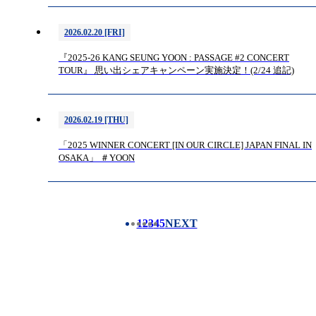
2026.02.20 [FRI]
『2025-26 KANG SEUNG YOON : PASSAGE #2 CONCERT
TOUR』 思い出シェアキャンペーン実施決定！(2/24 追記)
2026.02.19 [THU]
「2025 WINNER CONCERT [IN OUR CIRCLE] JAPAN FINAL IN
OSAKA」 ＃YOON
1
2
3
4
5
NEXT