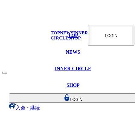
TOP
NEWS
INNER
TOP
LOGIN
CIRCLE
SHOP
NEWS
INNER CIRCLE
SHOP
LOGIN
入会・継続