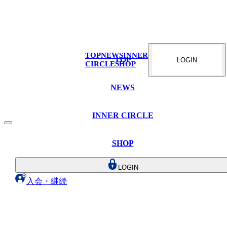
TOP
NEWS
INNER
TOP
LOGIN
CIRCLE
SHOP
NEWS
INNER CIRCLE
SHOP
LOGIN
入会・継続