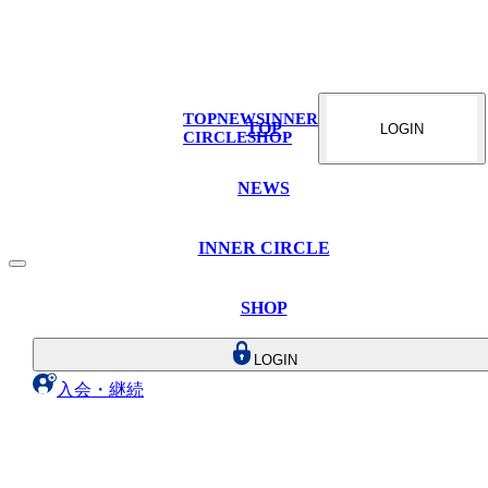
TOP
NEWS
INNER
TOP
LOGIN
CIRCLE
SHOP
NEWS
INNER CIRCLE
SHOP
LOGIN
入会・継続