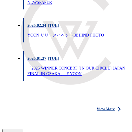
NEWSPAPER
2026.02.24
[TUE]
YOON リリースイベントBEHIND PHOTO
2026.01.27
[TUE]
「2025 WINNER CONCERT [IN OUR CIRCLE] JAPAN
FINAL IN OSAKA」 ＃YOON
View More