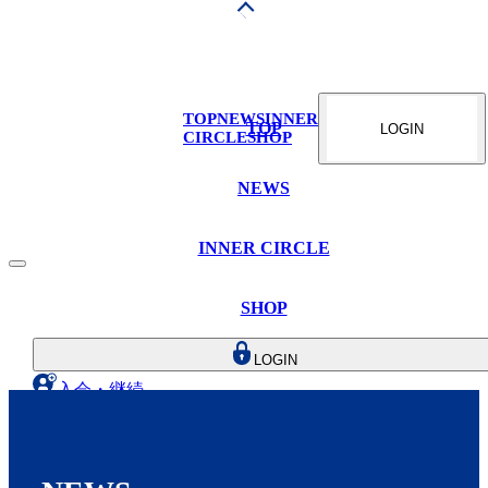
TOP
NEWS
INNER
TOP
LOGIN
CIRCLE
SHOP
NEWS
INNER CIRCLE
SHOP
LOGIN
入会・継続