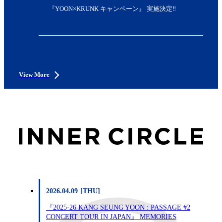
『YOON×KRUNK キャンペーン』 実施決定‼︎
View More
2026.04.09
[THU]
『2025-26 KANG SEUNG YOON : PASSAGE #2
CONCERT TOUR IN JAPAN』 MEMORIES