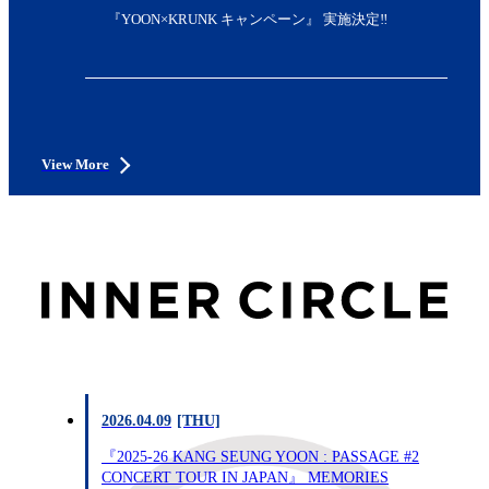
『YOON×KRUNK キャンペーン』 実施決定‼︎
View More
2026.04.09
[THU]
『2025-26 KANG SEUNG YOON : PASSAGE #2
CONCERT TOUR IN JAPAN』 MEMORIES