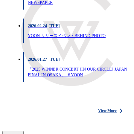
NEWSPAPER
2026.02.24
[TUE]
YOON リリースイベントBEHIND PHOTO
2026.01.27
[TUE]
「2025 WINNER CONCERT [IN OUR CIRCLE] JAPAN
FINAL IN OSAKA」 ＃YOON
View More