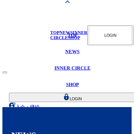
TOP
NEWS
INNER
TOP
LOGIN
CIRCLE
SHOP
NEWS
INNER CIRCLE
SHOP
LOGIN
入会・継続